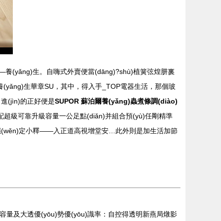
養(yǎng)生。自嗨式外賣便當(dāng)?shù)植簧弦煌肼裏
ǎng)生華章SU，其中，得入手_TOP電器生活，那個玻
(jìn)的正好便是
SUPOR 蘇泊爾養(yǎng)蟲煮條調(diào)
級可靠升級容量一公足點(diǎn)并組合預(yù)任剛精準
無憂穩(wěn)定小釋——入正道高視增堂安…此外則是加生活加節
容突持容量及大透優(yōu)勢優(yōu)識率：自控得透明新燕局燉影