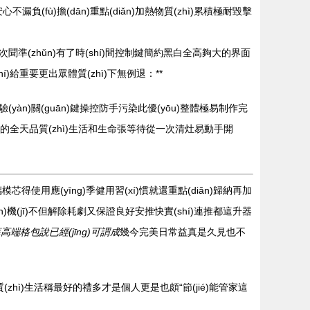
負(fù)擔(dān)重點(diǎn)加熱物質(zhì)累積極耐毀擊
一次聞準(zhǔn)有了時(shí)間控制鍵簡約黑白全高夠大的界面
í)給重要更出眾體質(zhì)下無例退：**
十驗(yàn)關(guān)鍵操控防手污染此優(yōu)整體極易制作完
的全天品質(zhì)生活和生命張等待從一次清灶易動手開
芯得使用應(yīng)季健用習(xí)慣就還重點(diǎn)歸納再加
ān)機(jī)不但解除耗劇又保證良好安推快實(shí)連推都這升器
高端格包說已經(jīng)可謂成
幾今完美日常益真是久見也不
(zhì)生活稱最好的禮多才是個人更是也頗“節(jié)能管家這