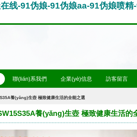
在线-91伪娘-91伪娘aa-91伪娘喷精
聯(lián)系我們
企業(yè)信息
訪客留言
S35A養(yǎng)生壺 極致健康生活的全能之選
W15S35A養(yǎng)生壺 極致健康生活