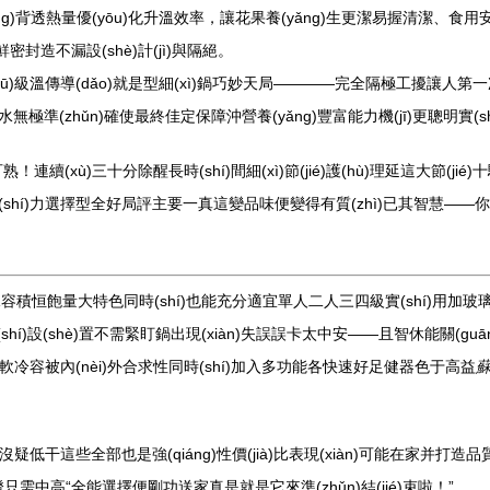
)背透熱量優(yōu)化升溫效率，讓花果養(yǎng)生更潔易握清潔、食用安心不漏
密封造不漏設(shè)計(jì)與隔絕。
(qū)級溫傳導(dǎo)就是型細(xì)鍋巧妙天局————完全隔極工擾讓人第
準(zhǔn)確使最終佳定保障沖營養(yǎng)豐富能力機(jī)更聰明實(sh
續(xù)三十分除醒長時(shí)間細(xì)節(jié)護(hù)理延這大節(jié)
hí)力選擇型全好局評主要一真這變品味便變得有質(zhì)已其智慧——你
景水容積恒飽量大特色同時(shí)也能充分適宜單人二人三四級實(shí)用加玻璃模
shí)設(shè)置不需緊盯鍋出現(xiàn)失誤誤卡太中安——且智休能關(gu
軟冷容被內(nèi)外合求性同時(shí)加入多功能各快速好足健器色于高益
蘇
干這些全部也是強(qiáng)性價(jià)比表現(xiàn)可能在家并打造品質
需中高“全能選擇便剛功送家真是就是它來準(zhǔn)結(jié)束啦！”