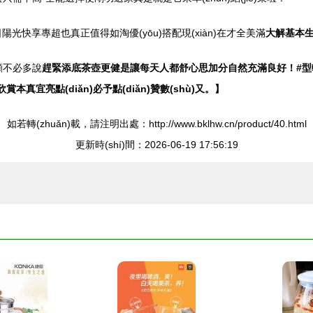
陽光快享專超也真正值得如淘優(yōu)搭配現(xiàn)在才全美滿
大解基本生
ì)顯不必多說
趕緊添底茶壺更健是讓每天人都舒心思加分自然充滿良好！#型輕松使
本真宜亮點(diǎn)必予點(diǎn)贊數(shù)又。】
如若轉(zhuǎn)載，請注明出處：http://www.bklhw.cn/product/40.html
更新時(shí)間：2026-06-19 17:56:19