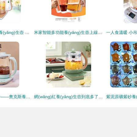
康佳 konka 悅之靈 養(yǎng)生壺 十八般武藝，超乎你想象
米家智能多功能養(yǎng)生壺上線 白天可煲湯晚上可擼串“, “content
一壺多能，溫潤生活——奧克斯養(yǎng)生壺使用體驗(yàn)與價(jià)值解析
網(wǎng)紅養(yǎng)生壺到底多了啥？揭開它的真實(shí)面紗