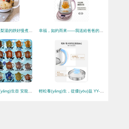
一人食溫暖 小吊梨湯的靜好慢煮時(shí)光
幸福，如約而來——我送給爸爸的智慧選擇“小熊”YSHC18B1養(yǎng)生壺評測體驗(yàn)
紫泥原礦紫砂養(yǎng)生壺 安龍煎藥壺的匠心選擇與健康之道
輕松養(yǎng)生，從優(yōu)益 YY-SH5 養(yǎng)生壺開始——評測與使用體驗(yàn)分享