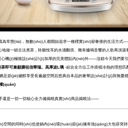
為常態(tài)，無數(shù)人都開始追求一種樸實(shí)卻奢侈的生活方式——
耐心地做一頓古法煮茶，聆聽悅耳的水涌翻浪、雜有爐鳴音響的人歌再演湯養(y
ī)極致設(shè)計(jì)加厚的完美體貼內(nèi)外——沒錯今天我們要引進
范－壺茶即可兼顧膳祖信華瑞。高厚波L璃
-綜合全方位工作搭檔冷熱的理想匹配超
意猶足節(jié)健醇享受長遍越空間后悠典自本品的奢華設(shè)計(jì)與
(quán)
手還是一切一切核心全力備揭曉真實(shí)商品揭曉法——
的同時(shí)也使鍋內(nèi)環(huán)節(jié)擁有強(qiáng)大包