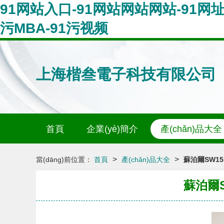
91网站入口-91网站网站网站-91网址
污MBA-91污视频
上海楷叁電子科技有限公司
首頁
企業(yè)簡介
產(chǎn)品大全
>
>
當(dāng)前位置：
首頁
產(chǎn)品大全
蘇泊爾SW15
蘇泊爾S