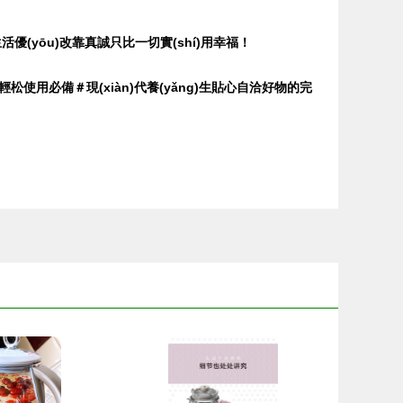
活優(yōu)改靠真誠只比一切實(shí)用幸福！
用必備＃現(xiàn)代養(yǎng)生貼心自洽好物的完