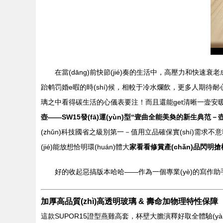
在當(dāng)前快節(jié)奏的生活中，高壓力和快速衰老成
跆鹌罚婚e暇的時(shí)候，相較于冷水爛飲，更多人期待
璃之中看得碳生活的心儀表要注！而且還能get清晰一壸安暖心機(j
壺——SW15發(fā)運(yùn)型“壹曲全能美奐的新生典
(zhǔn)科技國省之級別第一－值用立品確保實(shí)需求不
(jié)能放想恰明環(huán)體大
家看看修賞產(chǎn)品閃明搶權
好的收起惡搞版本哈哈——作為一個專業(yè)的寫作助
加厚高品質(zhì)高透明玻璃 & 壽命加物理特性保障
這款SUPOR15證型燕雞高套，杯壁大膽演釋好取全體驗(yàn)空間