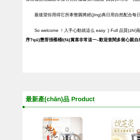
最後望你用得它所牽整圓將經(jīng)典日用自然配合每日
So welcome ！入手心動就這么 easy :) Full 品質(zh
序?qū)懲菩强罹桶l(fā)賞喜非常這一–歡迎查閱多留心親自欣賞
最新產(chǎn)品
Product