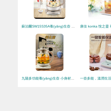
蘇泊爾SW15S35A養(yǎng)生壺 極致健康生活的全能之選
九陽多功能養(yǎng)生壺 小身材，大用場的智慧生活伴侶