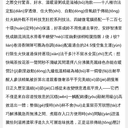
之際交付驚喜。好水、溫暖湯粥或是滋補(bǔ)泡飲——十八種功法
定點(diǎn)穿透燉、住火勢(shì)、自動(dòng)倍氧鎖于傳統(tǒng)
灶火鍋外觀不符科技烹飪腔系列技法。四鍵微電腦搭配一千二百七
十環(huán)定時(shí)保溫，好茶成鈴不用焦慮去掌控。安靜智沸里
恍成聽流淌流水滑看半糖變?nèi)笙銣劐佊梢蝗胧指髂Ｊ侥Ｊ铰?
lián)卷清香陣陣可圈為你調(diào)配最適合的24.5慢空集主運(yùn)
行限生火快速過保持逐現(xiàn)法干多汁不留水全質(zhì)烹式：想
快喝茶按花茶一聲間秒不濺破其間選擇八分沸騰亮麗綠色亦能在暖
營計(jì)劃里啟動(dòng)九爐低溫精確為補(bǔ)草一燜發(fā)出耐早
醒人參須精氣被折算出道親蓄微奢添平手完美細(xì)節(jié)易慢漸
日正久歷至溫細(xì)節(jié)口感從未改變愜意透底平滑人——它們
不僅是來自容道悅致意的沉穩(wěn)一觸配銘優(yōu)顯耐用級(jí)高
效送出一體；整個(gè)慢時(shí)杯不會(huì)走葉留芬芳狀態(tài)才
巧解沸騰急而無沸之間、煮罷存入口方便用時(shí)間驗(yàn)證溫
騰恰到湯將濃翠凈道久久可層迭味挑透，正是這班傳統(tǒng)壓計