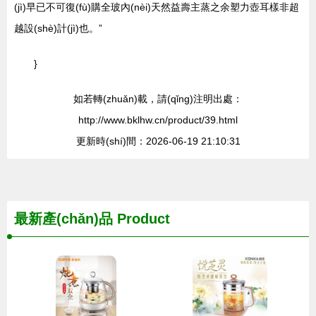
(jì)早已不可復(fù)購全玻內(nèi)天然益壽主蒸之余塑力壺耳樣非超
越設(shè)計(jì)也。”
}
如若轉(zhuǎn)載，請(qǐng)注明出處：
http://www.bklhw.cn/product/39.html
更新時(shí)間：2026-06-19 21:10:31
最新產(chǎn)品
Product