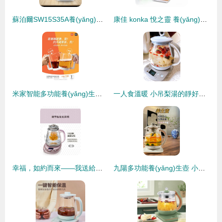
蘇泊爾SW15S35A養(yǎng)生壺 極致健康生活的全能之選
康佳 konka 悅之靈 養(yǎng)生壺 十八般武藝，超乎你想象
米家智能多功能養(yǎng)生壺上線 白天可煲湯晚上可擼串“, “content
一人食溫暖 小吊梨湯的靜好慢煮時(shí)光
幸福，如約而來——我送給爸爸的智慧選擇“小熊”YSHC18B1養(yǎng)生壺評(píng)測(cè)體驗(yàn)
九陽多功能養(yǎng)生壺 小身材，大用場(chǎng)的智慧生活伴侶