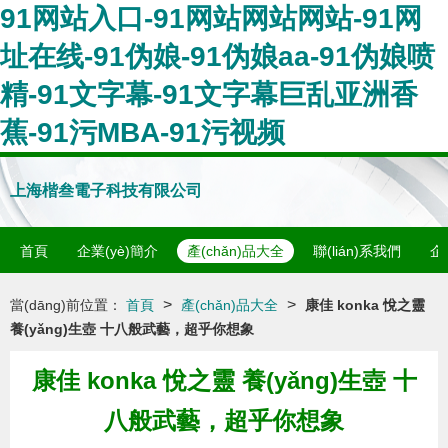
91网站入口-91网站网站网站-91网
址在线-91伪娘-91伪娘aa-91伪娘喷
精-91文字幕-91文字幕巨乱亚洲香
蕉-91污MBA-91污视频
上海楷叁電子科技有限公司
首頁
企業(yè)簡介
產(chǎn)品大全
聯(lián)系我們
企
>
>
當(dāng)前位置：
首頁
產(chǎn)品大全
康佳 konka 悅之靈
養(yǎng)生壺 十八般武藝，超乎你想象
康佳 konka 悅之靈 養(yǎng)生壺 十
八般武藝，超乎你想象