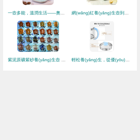
一壺多能，溫潤生活——奧克斯養(yǎng)生壺使用體驗(yàn)與價(jià)值解析
網(wǎng)紅養(yǎng)生壺到底多了啥？揭開它的真實(shí)面紗
紫泥原礦紫砂養(yǎng)生壺 安龍煎藥壺的匠心選擇與健康之道
輕松養(yǎng)生，從優(yōu)益 YY-SH5 養(yǎng)生壺開始——評(píng)測(cè)與使用體驗(yàn)分享