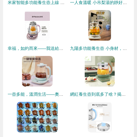
米家智能多功能養生壺上線 白天可煲湯晚上可擼串“, “content
一人食溫暖 小吊梨湯的靜好慢煮時光
幸福，如約而來——我送給爸爸的智慧選擇“小熊”YSHC18B1養生壺評測體驗
九陽多功能養生壺 小身材，大用場的智慧生活伴侶
一壺多能，溫潤生活——奧克斯養生壺使用體驗與價值解析
網紅養生壺到底多了啥？揭開它的真實面紗