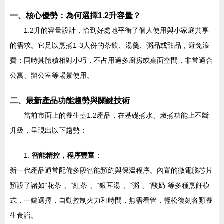
一、核心優勢：為何選擇1.2升容量？
1.2升的容量設計，恰到好處地平衡了個人使用與小家庭共享
的需求。它足以烹煮1-3人份的茶飲、湯羹、粥品或甜品，避免浪
費；同時其體積相對小巧，不占用過多廚房或桌面空間，非常適合
公寓、辦公室等場景使用。
二、最新產品功能趨勢與關鍵技術
當前市面上的養生壺1.2產品，在基礎煮水、燉煮功能上不斷
升級，呈現出以下趨勢：
1.
智能精控，程序豐富
：
新一代產品通常配備多段智能預約與保溫程序。內置的微電腦芯片
預設了諸如“花茶”、“紅茶”、“銀耳湯”、“粥”、“酸奶”等多種烹飪模
式，一鍵選擇，自動控制火力和時間，無需看管，輕松復刻各類養
生食譜。