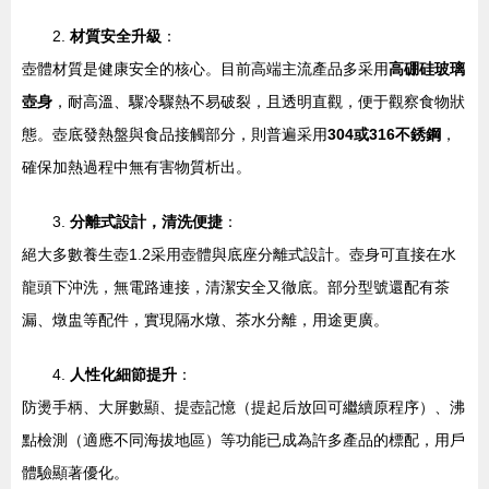
2.
材質安全升級
：
壺體材質是健康安全的核心。目前高端主流產品多采用
高硼硅玻璃
壺身
，耐高溫、驟冷驟熱不易破裂，且透明直觀，便于觀察食物狀
態。壺底發熱盤與食品接觸部分，則普遍采用
304或316不銹鋼
，
確保加熱過程中無有害物質析出。
3.
分離式設計，清洗便捷
：
絕大多數養生壺1.2采用壺體與底座分離式設計。壺身可直接在水
龍頭下沖洗，無電路連接，清潔安全又徹底。部分型號還配有茶
漏、燉盅等配件，實現隔水燉、茶水分離，用途更廣。
4.
人性化細節提升
：
防燙手柄、大屏數顯、提壺記憶（提起后放回可繼續原程序）、沸
點檢測（適應不同海拔地區）等功能已成為許多產品的標配，用戶
體驗顯著優化。