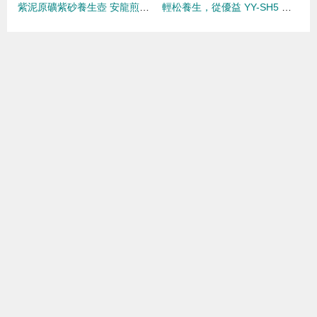
紫泥原礦紫砂養生壺 安龍煎藥壺的匠心選擇與健康之道
輕松養生，從優益 YY-SH5 養生壺開始——評測與使用體驗分享