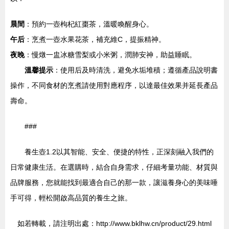
晨間
：預約一壺枸杞紅棗茶，溫暖喚醒身心。
午后
：烹煮一壺水果花茶，補充維C，提振精神。
夜晚
：慢燉一盅冰糖雪梨或小米粥，潤肺安神，助益睡眠。
溫馨提示
：使用后及時清洗，避免水垢堆積；遵循產品說明書
操作，不同食材的烹煮請使用對應程序，以達最佳效果并延長產品
壽命。
###
養生壺1.2以其智能、安全、便捷的特性，正深刻融入我們的
日常健康生活。在選購時，結合自身需求，仔細考量功能、材質與
品牌服務，您就能找到最適合自己的那一款，讓滋養身心的美味唾
手可得，輕松開啟高品質的養生之旅。
如若轉載，請注明出處：http://www.bklhw.cn/product/29.html