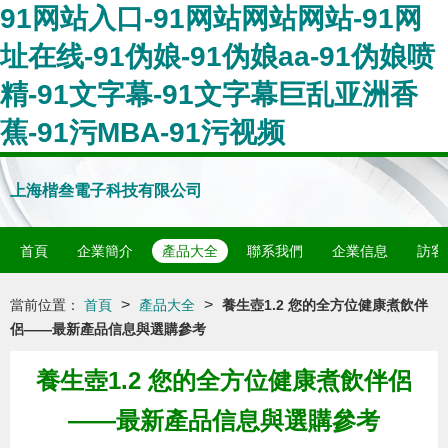
91网站入口-91网站网站网站-91网
址在线-91伪娘-91伪娘aa-91伪娘喷
精-91文字幕-91文字幕巨乱亚洲香
蕉-91污MBA-91污视频
上海楷叁電子科技有限公司
首頁
企業簡介
產品大全
聯系我們
企業信息
訪客
>
>
當前位置：
首頁
產品大全
養生壺1.2 您的全方位健康煮飲伴
侶——最新產品信息與選購參考
養生壺1.2 您的全方位健康煮飲伴侶
——最新產品信息與選購參考