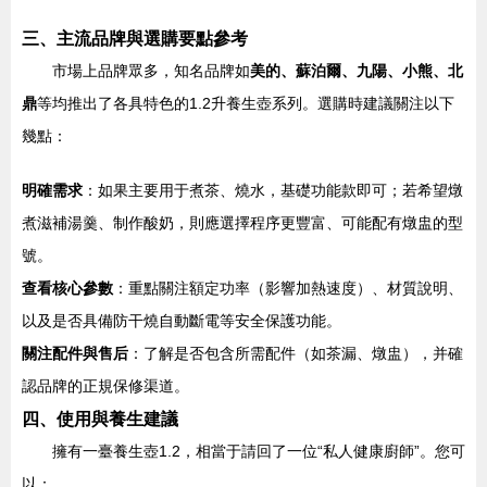
三、主流品牌與選購要點參考
市場上品牌眾多，知名品牌如
美的、蘇泊爾、九陽、小熊、北
鼎
等均推出了各具特色的1.2升養生壺系列。選購時建議關注以下
幾點：
明確需求
：如果主要用于煮茶、燒水，基礎功能款即可；若希望燉
煮滋補湯羹、制作酸奶，則應選擇程序更豐富、可能配有燉盅的型
號。
查看核心參數
：重點關注額定功率（影響加熱速度）、材質說明、
以及是否具備防干燒自動斷電等安全保護功能。
關注配件與售后
：了解是否包含所需配件（如茶漏、燉盅），并確
認品牌的正規保修渠道。
四、使用與養生建議
擁有一臺養生壺1.2，相當于請回了一位“私人健康廚師”。您可
以：